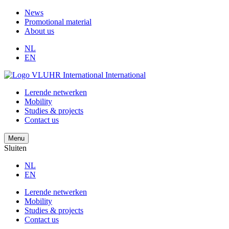
News
Promotional material
About us
NL
EN
International
Lerende netwerken
Mobility
Studies & projects
Contact us
Menu
Sluiten
NL
EN
Lerende netwerken
Mobility
Studies & projects
Contact us